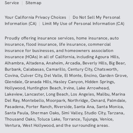
Service
|
Sitemap
Your California Privacy Choices
|
Do Not Sell My Personal
Information (CA)
|
Limit My Use of Personal Information (CA)
Proudly offering insurance services,
home insurance
,
auto
insurance
,
flood insurance
,
life insurance
,
commercial
insurance
for businesses, and
homeowners association
insurance (HOAs)
in all of
California
, including
Agoura Hills
,
Alhambra
,
Altadena
,
Anaheim
,
Arcadia
,
Beverly Hills
,
Big Bear
,
Burbank
,
Calabasas
,
Camarillo
,
Century City
,
Chatsworth
,
Covina
,
Culver City
,
Del Valle
,
El Monte
,
Encino
,
Garden Grove
,
Glendale
,
Granada Hills
,
Hasley Canyon
,
Hidden Springs
,
Hollywood
,
Huntington Beach
,
Irvine
,
Lake Arrowhead
,
Lakeview
,
Lancaster
,
Long Beach
,
Los Angeles
,
Malibu
,
Marina
Del Ray
,
Montebello
,
Moorpark
,
Northridge
,
Oxnard
,
Palmdale
,
Pasadena
,
Porter Ranch
,
Riverside
,
Santa Ana
,
Santa Monica
,
Santa Paula
,
Sherman Oaks
,
Simi Valley
,
Studio City
,
Tarzana
,
Thousand Oaks
,
Toluca Lake
,
Torrance
,
Tujunga
,
Venice
,
Ventura
,
West Hollywood
,
and the surrounding areas.