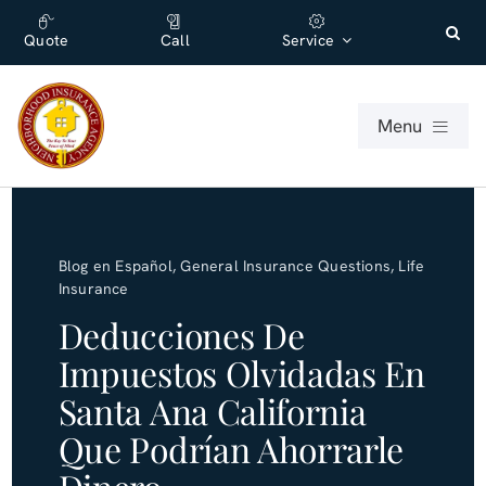
Skip
content
to
Quote
Call
Service
content
Menu
For Individuals
Blog en Español
,
General Insurance Questions
,
Life
For Businesses
Insurance
Deducciones De
About
Impuestos Olvidadas En
Santa Ana California
Office
Que Podrían Ahorrarle
Blog (English)