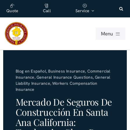
Skip
content
to
Quote
Call
Service
content
Menu
For Individuals
Blog en Español
,
Business Insurance
,
Commercial
For Businesses
Insurance
,
General Insurance Questions
,
General
Liability Insurance
,
Workers Compensation
Insurance
About
Mercado De Seguros De
Office
Construcción En Santa
Ana California:
Blog (English)