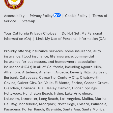
Accessibility
|
Privacy Policy
|
Cookie Policy
|
Terms of
Service
|
Sitemap
Your California Privacy Choices
|
Do Not Sell My Personal
Information (CA)
|
Limit My Use of Personal Information (CA)
Proudly offering insurance services,
home insurance
,
auto
insurance
,
flood insurance
,
life insurance
,
commercial
insurance
for businesses, and
homeowners association
insurance (HOAs)
in all of
California
, including
Agoura Hills
,
Alhambra
,
Altadena
,
Anaheim
,
Arcadia
,
Beverly Hills
,
Big Bear
,
Burbank
,
Calabasas
,
Camarillo
,
Century City
,
Chatsworth
,
Covina
,
Culver City
,
Del Valle
,
El Monte
,
Encino
,
Garden Grove
,
Glendale
,
Granada Hills
,
Hasley Canyon
,
Hidden Springs
,
Hollywood
,
Huntington Beach
,
Irvine
,
Lake Arrowhead
,
Lakeview
,
Lancaster
,
Long Beach
,
Los Angeles
,
Malibu
,
Marina
Del Ray
,
Montebello
,
Moorpark
,
Northridge
,
Oxnard
,
Palmdale
,
Pasadena
,
Porter Ranch
,
Riverside
,
Santa Ana
,
Santa Monica
,