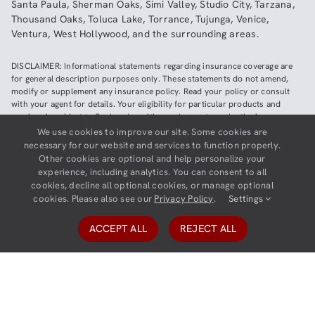
Santa Paula
,
Sherman Oaks
,
Simi Valley
,
Studio City
,
Tarzana
,
Thousand Oaks
,
Toluca Lake
,
Torrance
,
Tujunga
,
Venice
,
Ventura
,
West Hollywood
,
and the surrounding areas.
DISCLAIMER: Informational statements regarding insurance coverage are
for general description purposes only. These statements do not amend,
modify or supplement any insurance policy. Read your policy or consult
with your agent for details. Your eligibility for particular products and
services is subject to final underwriting and acceptance by the insurance
company providing such products or services. This website does not make
We use cookies to improve our site. Some cookies are
any representations that coverage does or does not exist for any particular
necessary for our website and services to function properly.
claim or loss, or type of claim or loss, under any policy. Be sure to read the
Other cookies are optional and help personalize your
policy, including all endorsements, or prospectus, if applicable.
experience, including analytics. You can consent to all
cookies, decline all optional cookies, or manage optional
Copyright ©
2026
Neighborhood Insurance Agency | Website hosted by
cookies. Please also see our
Privacy Policy
.
Settings
GravityCerts
ACCEPT ALL
REJECT ALL