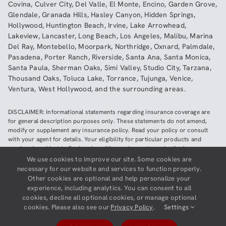
Covina
,
Culver City
,
Del Valle
,
El Monte
,
Encino
,
Garden Grove
,
Glendale
,
Granada Hills
,
Hasley Canyon
,
Hidden Springs
,
Hollywood
,
Huntington Beach
,
Irvine
,
Lake Arrowhead
,
Lakeview
,
Lancaster
,
Long Beach
,
Los Angeles
,
Malibu
,
Marina
Del Ray
,
Montebello
,
Moorpark
,
Northridge
,
Oxnard
,
Palmdale
,
Pasadena
,
Porter Ranch
,
Riverside
,
Santa Ana
,
Santa Monica
,
Santa Paula
,
Sherman Oaks
,
Simi Valley
,
Studio City
,
Tarzana
,
Thousand Oaks
,
Toluca Lake
,
Torrance
,
Tujunga
,
Venice
,
Ventura
,
West Hollywood
,
and the surrounding areas.
DISCLAIMER: Informational statements regarding insurance coverage are
for general description purposes only. These statements do not amend,
modify or supplement any insurance policy. Read your policy or consult
with your agent for details. Your eligibility for particular products and
services is subject to final underwriting and acceptance by the insurance
company providing such products or services. This website does not make
We use cookies to improve our site. Some cookies are
any representations that coverage does or does not exist for any particular
necessary for our website and services to function properly.
claim or loss, or type of claim or loss, under any policy. Be sure to read the
Other cookies are optional and help personalize your
policy, including all endorsements, or prospectus, if applicable.
experience, including analytics. You can consent to all
cookies, decline all optional cookies, or manage optional
Copyright ©
2026
Neighborhood Insurance Agency | Website hosted by
cookies. Please also see our
Privacy Policy
.
Settings
GravityCerts