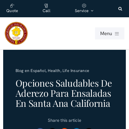
Skip
content
to
Quote
Call
Service
content
Menu
For Individuals
Blog en Español
,
Health
,
Life Insurance
For Businesses
Opciones Saludables De
Aderezo Para Ensaladas
About
En Santa Ana California
Office
Share this article
Blog (English)