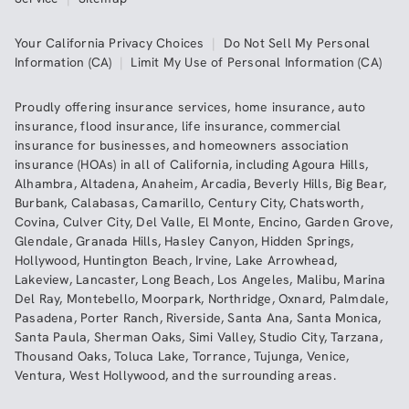
Your California Privacy Choices
|
Do Not Sell My Personal
Information (CA)
|
Limit My Use of Personal Information (CA)
Proudly offering insurance services,
home insurance
,
auto
insurance
,
flood insurance
,
life insurance
,
commercial
insurance
for businesses, and
homeowners association
insurance (HOAs)
in all of
California
, including
Agoura Hills
,
Alhambra
,
Altadena
,
Anaheim
,
Arcadia
,
Beverly Hills
,
Big Bear
,
Burbank
,
Calabasas
,
Camarillo
,
Century City
,
Chatsworth
,
Covina
,
Culver City
,
Del Valle
,
El Monte
,
Encino
,
Garden Grove
,
Glendale
,
Granada Hills
,
Hasley Canyon
,
Hidden Springs
,
Hollywood
,
Huntington Beach
,
Irvine
,
Lake Arrowhead
,
Lakeview
,
Lancaster
,
Long Beach
,
Los Angeles
,
Malibu
,
Marina
Del Ray
,
Montebello
,
Moorpark
,
Northridge
,
Oxnard
,
Palmdale
,
Pasadena
,
Porter Ranch
,
Riverside
,
Santa Ana
,
Santa Monica
,
Santa Paula
,
Sherman Oaks
,
Simi Valley
,
Studio City
,
Tarzana
,
Thousand Oaks
,
Toluca Lake
,
Torrance
,
Tujunga
,
Venice
,
Ventura
,
West Hollywood
,
and the surrounding areas.