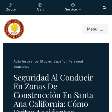
Skip
content
to
Quote
Call
Service
content
Menu
For Individuals
Auto Insurance
,
Blog en Español
,
Personal
For Businesses
Insurance
Seguridad Al Conducir
About
En Zonas De
Construcción En Santa
Office
Ana California: Cómo
Blog (English)