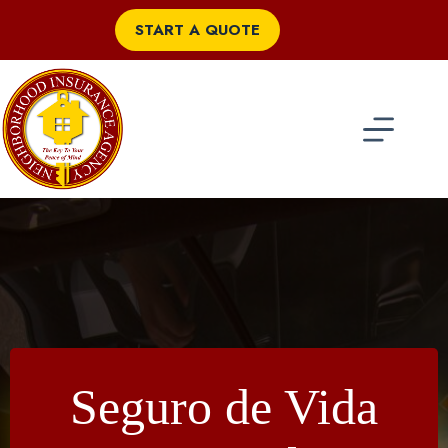
Skip
to
START A QUOTE
content
Seguro de Vida