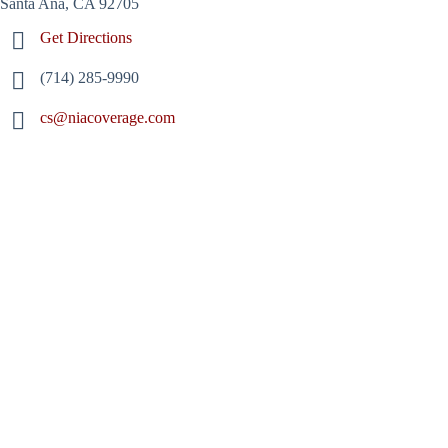
Santa Ana, CA 92705
Get Directions
(714) 285-9990
cs@niacoverage.com