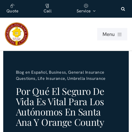
Skip
content
to
Quote
Call
Service
content
Menu
For Individuals
Blog en Español
,
Business
,
General Insurance
For Businesses
Questions
,
Life Insurance
,
Umbrella Insurance
Por Qué El Seguro De
About
Vida Es Vital Para Los
Autónomos En Santa
Office
Ana Y Orange County
Blog (English)