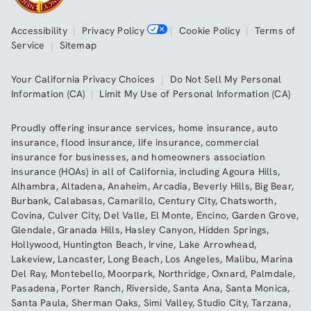
Accessibility
|
Privacy Policy
|
Cookie Policy
|
Terms of
Service
|
Sitemap
Your California Privacy Choices
|
Do Not Sell My Personal
Information (CA)
|
Limit My Use of Personal Information (CA)
Proudly offering insurance services,
home insurance
,
auto
insurance
,
flood insurance
,
life insurance
,
commercial
insurance
for businesses, and
homeowners association
insurance (HOAs)
in all of
California
, including
Agoura Hills
,
Alhambra
,
Altadena
,
Anaheim
,
Arcadia
,
Beverly Hills
,
Big Bear
,
Burbank
,
Calabasas
,
Camarillo
,
Century City
,
Chatsworth
,
Covina
,
Culver City
,
Del Valle
,
El Monte
,
Encino
,
Garden Grove
,
Glendale
,
Granada Hills
,
Hasley Canyon
,
Hidden Springs
,
Hollywood
,
Huntington Beach
,
Irvine
,
Lake Arrowhead
,
Lakeview
,
Lancaster
,
Long Beach
,
Los Angeles
,
Malibu
,
Marina
Del Ray
,
Montebello
,
Moorpark
,
Northridge
,
Oxnard
,
Palmdale
,
Pasadena
,
Porter Ranch
,
Riverside
,
Santa Ana
,
Santa Monica
,
Santa Paula
,
Sherman Oaks
,
Simi Valley
,
Studio City
,
Tarzana
,